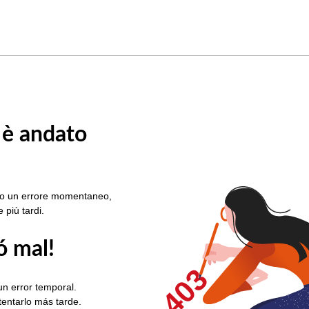
 è andato
rato un errore momentaneo,
e più tardi.
ó mal!
403
un error temporal.
ntentarlo más tarde.